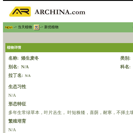
-> 当天植物
-> 新优植物
植物详情
名称: 矮生麦冬
类别:
别名: N/A
科名:
拉丁名:
N/A
生态习性
N/A
形态特征
多年生常绿草本，叶片丛生， 叶短株矮，喜荫，耐寒，不择土壤
繁殖培育
N/A