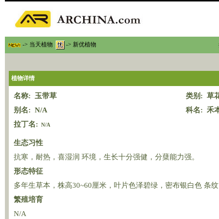
-> 当天植物
-> 新优植物
植物详情
名称: 玉带草
类别: 草
别名: N/A
科名: 禾
拉丁名:
N/A
生态习性
抗寒，耐热，喜湿润 环境，生长十分强健，分蘖能力强。
形态特征
多年生草本，株高30~60厘米，叶片色泽碧绿，密布银白色 条
繁殖培育
N/A