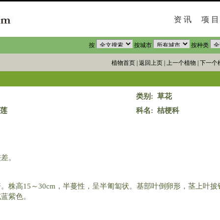
资 讯
项 目
按
按城市
按种类
植物首页
|
返回上页
|
上一个植物
|
下一个
类别: 草花
边莲
科名: 桔梗科
较差。
。株高15～30cm，半蔓性，呈半匍匐状。基部叶倒卵形，茎上叶披
或蓝紫色。