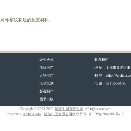
也可作模纹花坛的配置材料。
。
企业会员
联系我们
项目推广
地 址：上海市黄浦区淮海
人物推广
邮 箱：editor@archina.c
活动策划
电 话：021-55698795
影视制作
图书出版
Copyright © 2003-2020
建筑中国有限公司
All rights reserved.
Powered by
Archina.com
建筑中国有限公司
版权所有 沪ICP备09047808号-12