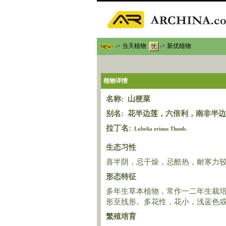
-> 当天植物
-> 新优植物
植物详情
名称: 山梗菜
别名: 花半边莲，六倍利，南非半
拉丁名:
Lobelia erinus Thunb.
生态习性
喜半阴，忌干燥，忌酷热，耐寒力
形态特征
多年生草本植物，常作一二年生栽培
形至线形。多花性，花小，浅蓝色
繁殖培育